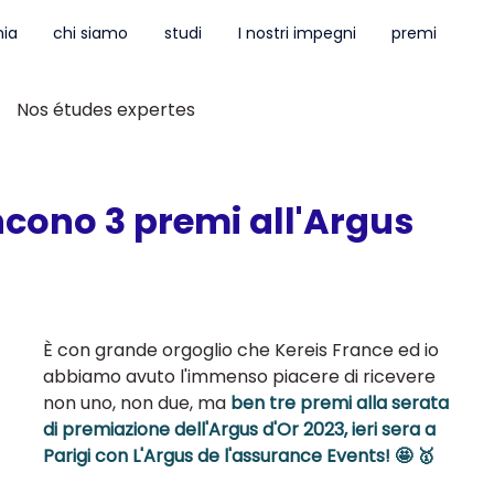
ia
chi siamo
studi
I nostri impegni
premi
Nos études expertes
ncono 3 premi all'Argus
È con grande orgoglio che Kereis France ed io 
abbiamo avuto l'immenso piacere di ricevere 
non uno, non due, ma 
ben tre premi alla serata 
di premiazione dell'Argus d'Or 2023, ieri sera a 
Parigi con L'Argus de l'assurance Events! 🤩 🥇