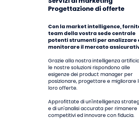
Servizi di marketing
Comodamente
🤫 Si s
Progettazione di offerte
sistemati!👌
qualcos
Con la market intelligence, fornit
team della vostra sede centrale
potenti strumenti per analizzare 
monitorare il mercato assicurati
Grazie alla nostra intelligenza artificia
le nostre soluzioni rispondono alle
esigenze dei product manager per
posizionare, progettare e migliorare 
loro offerte.
Approfittate di un'intelligenza strate
e di un'analisi accurata per rimanere
competitivi ed innovare con fiducia.