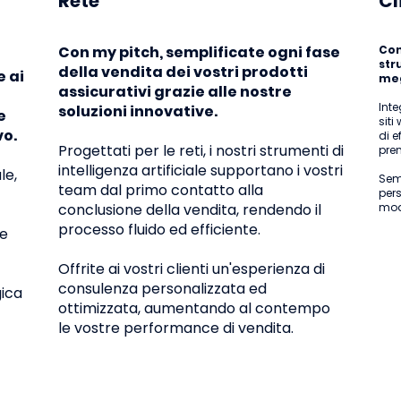
Rete
Cl
ta preparando
🤝 Italy Insurance Fo
a...
il valore dell'incontro
Con my pitch, semplificate ogni fase
Con 
str
della vendita dei vostri prodotti
e ai
meg
assicurativi grazie alle nostre
Inte
soluzioni innovative.
e
siti
vo.
di e
Progettati per le reti, i nostri strumenti di
pren
intelligenza artificiale supportano i vostri
le,
Semp
team dal primo contatto alla
pers
conclusione della vendita, rendendo il
modo
processo fluido ed efficiente.
le
Offrite ai vostri clienti un'esperienza di
consulenza personalizzata ed
gica
ottimizzata, aumentando al contempo
le vostre performance di vendita.