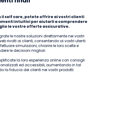
ienti finali
rum:
.
il self care, potete offrire ai vostri clienti
umenti intuitivi per aiutarli a comprendere
lio le vostre offerte assicurative.
grate le nostre soluzioni direttamente nei vostri
 web rivolti ai clienti, consentendo ai vostri utenti
ffettuare simulazioni, chiarire le loro scelte e
dere le decisioni migliori.
lificate la loro esperienza online con consigli
onalizzati ed accessibili, aumentando in tal
 la fiducia dei clienti nei vostri prodotti.