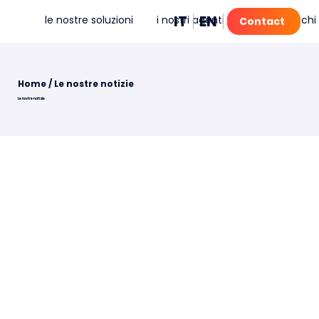
IT
EN
FR
PT
le nostre soluzioni
i nostri agenti IA
mia
chi
Contact
Home
/ Le nostre notizie
Le nostre notizie