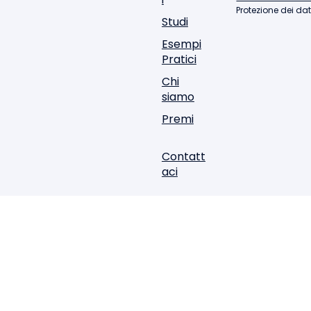
Soluzion
© 2026
Note legali
Minalea
Informativa sui c
i
Protezione dei dat
Studi
Esempi
Pratici
Chi
siamo
Premi
Contatt
aci