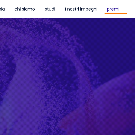
ia
chi siamo
studi
I nostri impegni
premi