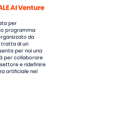
LE AI Venture
ata per
ioso programma
organizzato da
tratta di un
enta per noi una
tà per collaborare
 settore e ridefinire
za artificiale nel