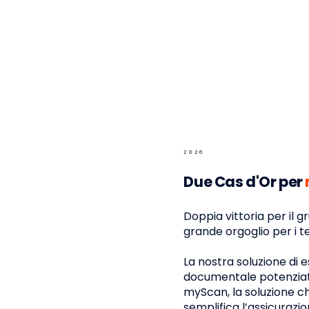
2 0 2 6
Due Cas d'Or per
Doppia vittoria per il gr
grande orgoglio per i 
La nostra soluzione di 
documentale potenziata 
myScan, la soluzione c
semplifica l’assicurazio