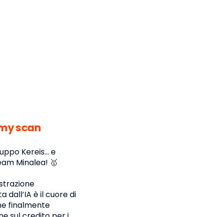
my scan
uppo Kereis... e
team Minalea! 🥇
estrazione
dall’IA è il cuore di
he finalmente
ne sul credito per i