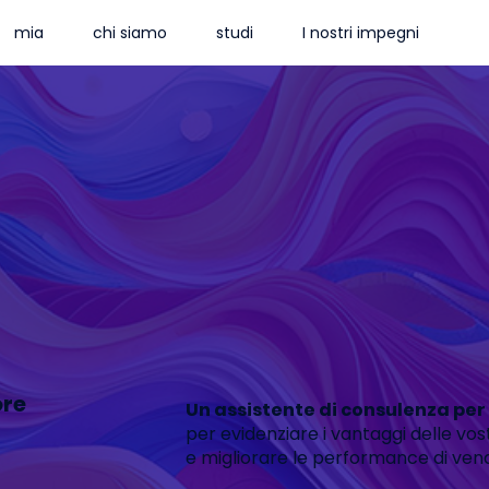
mia
chi siamo
studi
I nostri impegni
ore
Un assistente di consulenza per l
per evidenziare i vantaggi delle vos
e migliorare le performance di vend