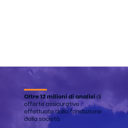
Oltre 12 milioni di analisi
di
offerte assicurative
effettuate dalla fondazione
della società.