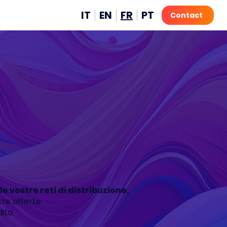
IT
EN
FR
PT
Contact
e vostre reti di distribuzione,
tre offerte
ita.