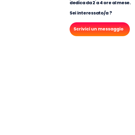
dedica da 2 a 4 ore al mese.
Sei interessato/a ?
Scrivici un messaggio