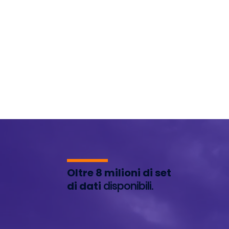
Oltre 8 milioni di set
di dati
disponibili.