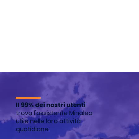
Il 99% dei nostri utenti
trova l'assistente Minalea
utile nelle loro attività
quotidiane.