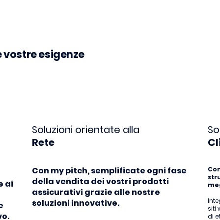
le vostre esigenze
Soluzioni orientate alla
So
Rete
Cl
Con my pitch, semplificate ogni fase
Con 
str
della vendita dei vostri prodotti
e ai
meg
assicurativi grazie alle nostre
Inte
soluzioni innovative.
e
siti
vo.
di e