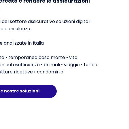
ercato e rendere le assicurazioni
.
 del settore assicurativo soluzioni digitali
oro consulenza.
analizzate in Italia
asa • temporanea caso morte • vita
on autosufficienza • animali • viaggio • tutela
rutture ricettive • condominio
le nostre soluzioni