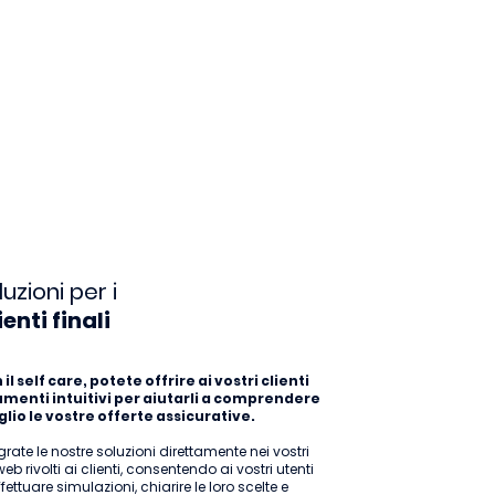
luzioni per i
ienti finali
il self care, potete offrire ai vostri clienti
umenti intuitivi per aiutarli a comprendere
lio le vostre offerte assicurative.
grate le nostre soluzioni direttamente nei vostri
 web rivolti ai clienti, consentendo ai vostri utenti
ffettuare simulazioni, chiarire le loro scelte e