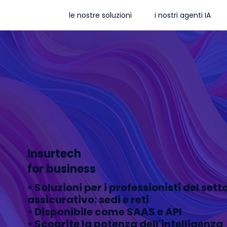
le nostre soluzioni
i nostri agenti IA
Insurtech
for business
• Soluzioni per i professionisti del sett
assicurativo: sedi e reti
• Disponibile come SAAS e API
• Scoprite la potenza dell'intelligenza