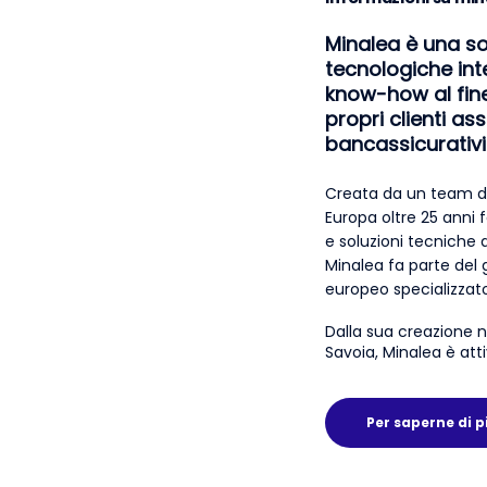
Minalea è una so
tecnologiche intel
know-how al fine 
propri clienti ass
bancassicurativi
Creata da un team di 
Europa oltre 25 anni 
e soluzioni tecniche di
Minalea fa parte del g
europeo specializzato 
Dalla sua creazione n
Savoia, Minalea è attiv
Per saperne di p