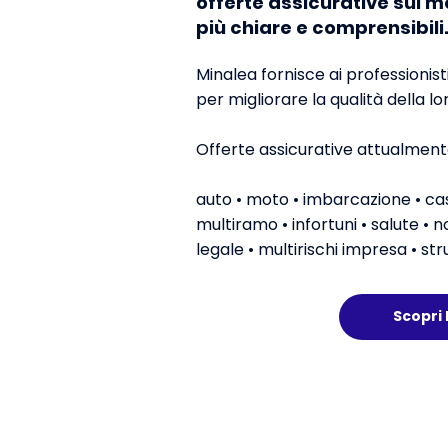
offerte assicurative sul m
più chiare e comprensibili
Minalea fornisce ai professionisti
per migliorare la qualità della l
Offerte assicurative attualmente 
auto • moto • imbarcazione • c
multiramo • infortuni • salute • n
legale • multirischi impresa • st
Scopri 