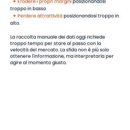
✦
Erodere i propri margini
posizionandosi
troppo in basso
Sintesi
✦
Perdere attrattività
posizionandosi troppo in
alto.
Output pronti all'uso per le vostre
presentazioni e argomentazioni.
La raccolta manuale dei dati oggi richiede
troppo tempo per stare al passo con la
velocità del mercato. La sfida non è più solo
ottenere l'informazione, ma interpretarla per
agire al momento giusto.