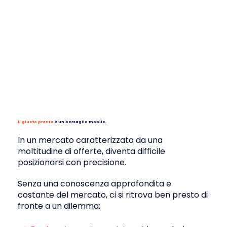
Avere una visione sintetica della
competitività tariffaria della propria
rete.
Confronto
Confrontate le vostre offerte con la
concorrenza a parità di profilo.
Il giusto prezzo
è un bersaglio mobile.
In un mercato caratterizzato da una
moltitudine di offerte, diventa difficile
posizionarsi con precisione.
Senza una conoscenza approfondita e
costante del mercato, ci si ritrova ben presto di
fronte a un dilemma: