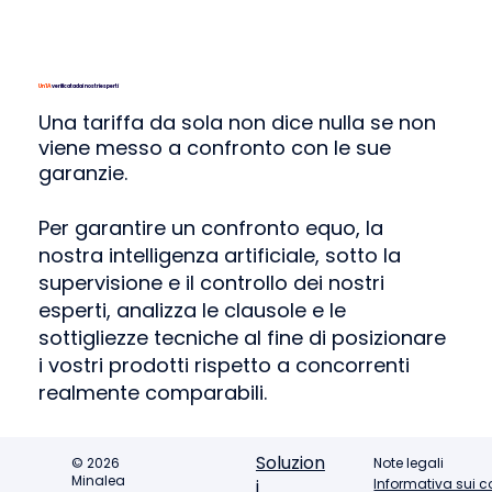
Un'IA
verificata dai nostri esperti
Una tariffa da sola non dice nulla
se non
viene messo a confronto con le sue
garanzie.
Per garantire un confronto equo,
la
nostra intelligenza artificiale, sotto la
supervisione e il controllo dei nostri
esperti, analizza le clausole e le
sottigliezze tecniche al fine di posizionare
i vostri prodotti rispetto a concorrenti
realmente comparabili.
Desiderate una demo ?
Soluzion
© 2026
Note legali
Minalea
Informativa sui c
i
Contattateci