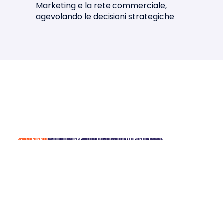
Marketing e la rete commerciale,
agevolando le decisioni strategiche
L'unione tra il nostro rigore
metodologico e la nostra IA verificata dagli esperti assicura l'esattezza del vostro posizionamento.