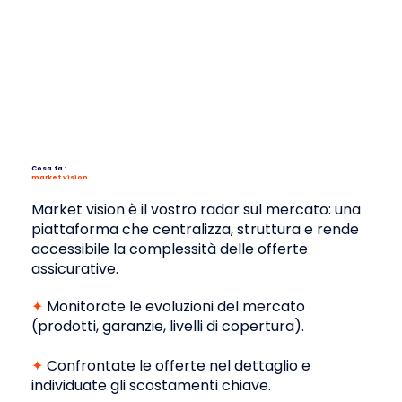
Cosa fa :
market vision.
Il mercato è in costante movimento.
Il vostro monitoraggio deve tenere il passo.
Market vision è il vostro radar sul mercato: una
piattaforma che centralizza, struttura e rende
In un mercato assicurativo in perenne
accessibile la complessità delle offerte
movimento, il monitoraggio della concorrenza è
assicurative.
una vera sfida.
✦
Monitorate le evoluzioni del mercato
Tra lancio di nuovi prodotti o versioni,
(prodotti, garanzie, livelli di copertura).
rimodulazioni delle garanzie e adeguamenti
normativi, mantenere una visione chiara ed
✦
Confrontate le offerte nel dettaglio e
aggiornata del panorama assicurativo diventa
individuate gli scostamenti chiave.
complesso.