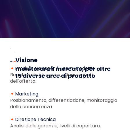
Visione
Per
chi ?
monitorare il mercato, per oltre
✦
Product Manager / Team Prodotto
Benchmark, ideazione, adeguamenti
15 diverse aree di prodotto
dell'offerta.
✦
Marketing
Posizionamento, differenziazione, monitoraggio
della concorrenza.
✦
Direzione Tecnica
Analisi delle garanzie, livelli di copertura,