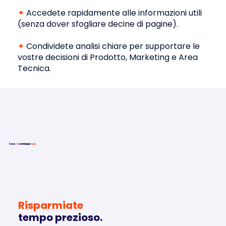
✦
Accedete rapidamente alle informazioni utili
Affidarsi a informazioni parziali o obsolete
(senza dover sfogliare decine di pagine).
significa correre il rischio di progettare offerte
fuori mercato... o di lasciarsi sfuggire una svolta
✦
Condividete analisi chiare per supportare le
strategica.
vostre decisioni di Prodotto, Marketing e Area
Tecnica.
Cosa
✦
cambia
per
voi.
Risparmiate
tempo prezioso.