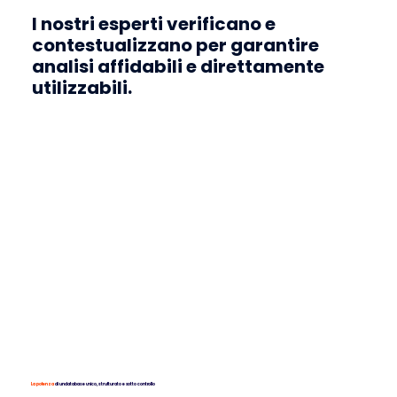
I nostri esperti verificano e
contestualizzano per garantire
analisi affidabili e direttamente
utilizzabili.
Il radar del mercato
assicurativo
Market vision centralizza e decifra il mercato
La potenza
di un database unico, strutturato e sotto controllo