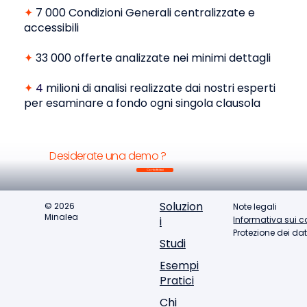
per i vostri team
Prodotto & Marketing, nei
✦
7 000 Condizioni Generali
centralizzate e
segmenti Privati e Professionisti: Danni, Salute,
accessibili
Protezione, Risparmio... per un volume di 16 aree
di prodotto analizzate ed in continua
✦
33 000 offerte
analizzate nei minimi dettagli
espansione.
✦
4
milioni di analisi
realizzate dai nostri esperti
per esaminare a fondo ogni singola clausola
Desiderate una demo ?
Contattateci
Soluzion
© 2026
Note legali
Minalea
Informativa sui c
i
Protezione dei dat
Studi
Esempi
Pratici
Chi