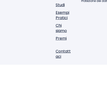
Protezione dei dat
Studi
Esempi
Pratici
Chi
siamo
Premi
Contatt
aci