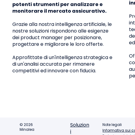
in
potenti strumenti per analizzare e
monitorare il mercato assicurativo.
Pr
in
Grazie alla nostra intelligenza artificiale, le
te
nostre soluzioni rispondono alle esigenze
de
dei product manager per posizionare,
ed
progettare e migliorare le loro offerte.
Of
Approfittate di un'intelligenza strategica e
co
di un'analisi accurata per rimanere
au
competitivi ed innovare con fiducia.
pe
Soluzion
© 2026
Note legali
Minalea
Informativa sui c
i