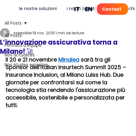
IT
EN
FR
PT
le nostre soluzioni
i nostri agenti IA
mia
chi
Contact
All Posts
sserpollier
19 nov. 2025
1 min de lecture
All Posts
L’innovazione assicurativa torna a
Portraits d'équipe
Milano! 🚀
Nos actualités
Il 20 e 21 novembre 
Minalea
 sarà tra gli 
Nos études expertes
Sponsor dell’Italian Insurtech Summit 2025 – 
Insurance Inclusion, al Milano Luiss Hub. Due 
giornate per confrontarsi sul come la 
tecnologia stia rendendo l'assicurazione più 
accessibile, sostenibile e personalizzata per 
tutti.