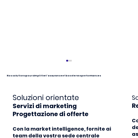
Nos solutions pour simplifier l'assurance et booster vos performances
Soluzioni orientate
So
R
Servizi di marketing
Progettazione di offerte
Co
🤫 Si sta preparando qualcosa...
de
Con la market intelligence, fornite ai
as
team della vostra sede centrale