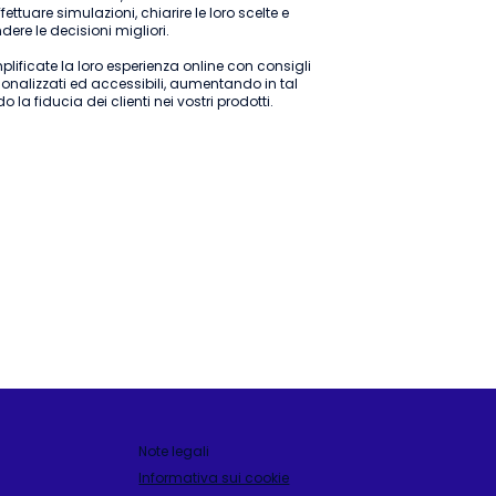
ffettuare simulazioni, chiarire le loro scelte e
dere le decisioni migliori.
lificate la loro esperienza online con consigli
onalizzati ed accessibili, aumentando in tal
 la fiducia dei clienti nei vostri prodotti.
Note legali
Informativa sui cookie