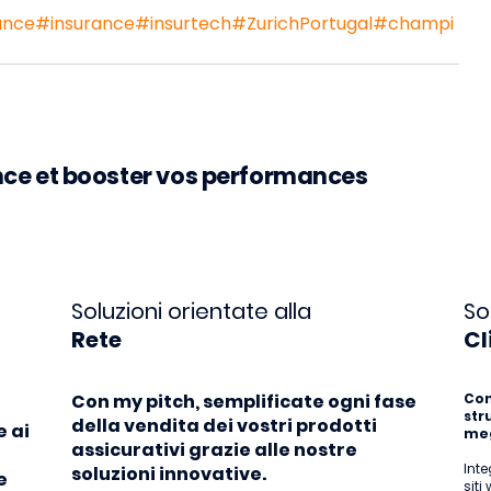
ance
#insurance
#insurtech
#ZurichPortugal
#champi
ance et booster vos performances
Soluzioni orientate alla
So
Rete
Cl
Con my pitch, semplificate ogni fase
Con 
str
della vendita dei vostri prodotti
e ai
meg
assicurativi grazie alle nostre
Inte
soluzioni innovative.
e
siti