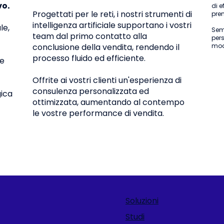
vo.
di e
Progettati per le reti, i nostri strumenti di
pren
intelligenza artificiale supportano i vostri
le,
Semp
team dal primo contatto alla
pers
conclusione della vendita, rendendo il
modo
processo fluido ed efficiente.
le
Offrite ai vostri clienti un'esperienza di
consulenza personalizzata ed
gica
ottimizzata, aumentando al contempo
le vostre performance di vendita.
Soluzioni
Studi