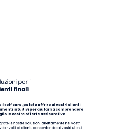
luzioni per i
ienti finali
il self care, potete offrire ai vostri clienti
umenti intuitivi per aiutarli a comprendere
lio le vostre offerte assicurative.
grate le nostre soluzioni direttamente nei vostri
 web rivolti ai clienti, consentendo ai vostri utenti