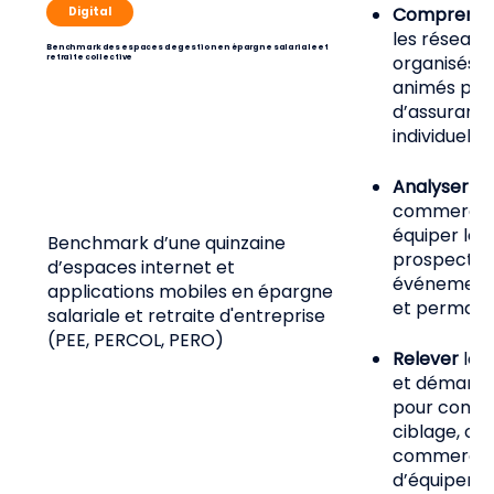
Comprend
Digital
les réseaux
Benchmark des espaces de gestion en épargne salariale et
organisés,
retraite collective
animés pour
d’assuranc
individuelle
Analyser
la
commercial
équiper les 
Benchmark d’une quinzaine
prospects :
d’espaces internet et
événements,
applications mobiles en épargne
et permane
salariale et retraite d'entreprise
(PEE, PERCOL, PERO)
Relever
les
et démarche
pour commer
ciblage, op
commercial
d’équipemen