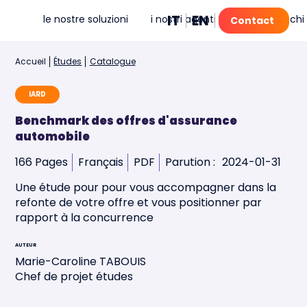
IT
EN
FR
PT
le nostre soluzioni
i nostri agenti IA
mia
chi
Contact
Accueil
Études
Catalogue
IARD
Benchmark des offres d'assurance
automobile
166 Pages
Français
PDF
Parution :
2024-01-31
Une étude pour pour vous accompagner dans la
refonte de votre offre et vous positionner par
rapport à la concurrence
AUTEUR
Marie-Caroline TABOUIS
Chef de projet études