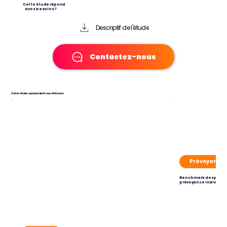
Cette étude répond
à vos besoins ?
Descriptif de l'étude
Contactez-nous
Autres études qui pourraient vous intéresser
Prévoyance
Benchmark des pratiq
prévoyance individue