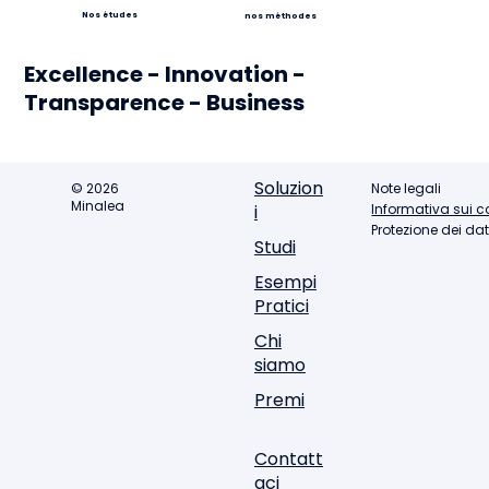
Nos études
nos méthodes
Excellence - Innovation -
Transparence - Business
Soluzion
© 2026
Note legali
Minalea
Informativa sui c
i
Protezione dei dat
Studi
Esempi
Pratici
Chi
siamo
Premi
Contatt
aci