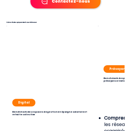
Contactez-nous
Autres études qui pourraient vous intéresser
Prévoyance
Benchmark des pratiq
prévoyance individue
Digital
Benchmark des espaces de gestion en épargne salariale et
retraite collective
Comprend
les réseaux
organisés,