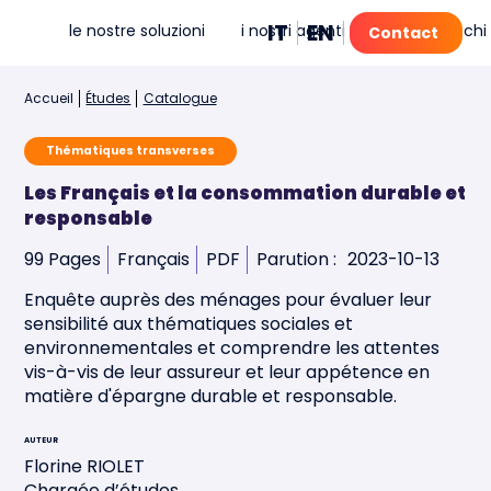
IT
EN
FR
PT
le nostre soluzioni
i nostri agenti IA
mia
chi
Contact
Accueil
Études
Catalogue
Thématiques transverses
Les Français et la consommation durable et
responsable
99 Pages
Français
PDF
Parution :
2023-10-13
Enquête auprès des ménages pour évaluer leur
sensibilité aux thématiques sociales et
environnementales et comprendre les attentes
vis-à-vis de leur assureur et leur appétence en
matière d'épargne durable et responsable.
AUTEUR
Florine RIOLET
Chargée d’études