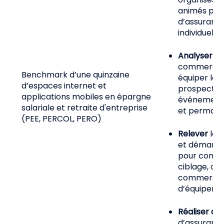
animés pour
d’assuranc
individuelle
Analyser
la
commercial
Benchmark d’une quinzaine
équiper les 
d’espaces internet et
prospects :
applications mobiles en épargne
événements,
salariale et retraite d'entreprise
et permane
(PEE, PERCOL, PERO)
Relever
les
et démarche
pour commer
ciblage, op
commercial
d’équipemen
Réaliser de
d’assurance