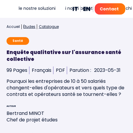
IT
EN
FR
PT
le nostre soluzioni
i nostri agenti IA
mia
chi
Contact
Accueil
Études
Catalogue
Santé
Enquête qualitative sur l'assurance santé
collective
99 Pages
Français
PDF
Parution :
2023-05-31
Pourquoi les entreprises de 10 à 50 salariés
changent-elles d'opérateurs et vers quels type de
contrats et opérateurs santé se tournent-elles ?
AUTEUR
Bertrand MINOT
Chef de projet études