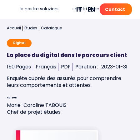
IT
EN
FR
PT
le nostre soluzioni
i nostri agenti IA
mia
Contact
Accueil
Études
Catalogue
Digital
La place du digital dans le parcours client
150 Pages
Français
PDF
Parution :
2023-01-31
Enquête auprès des assurés pour comprendre
leurs comportements et attentes.
AUTEUR
Marie-Caroline TABOUIS
Chef de projet études