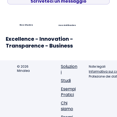
Scriveteci un messaggio
Nos études
nos méthodes
Excellence - Innovation -
Transparence - Business
Soluzion
© 2026
Note legali
Minalea
Informativa sui c
i
Protezione dei dat
Studi
Esempi
Pratici
Chi
siamo