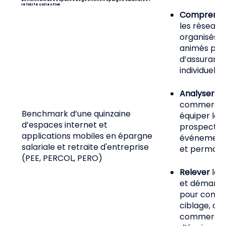
retraite collective
Comprend
les réseaux
organisés,
animés pour
d’assuranc
individuelle
Analyser
la
commercial
Benchmark d’une quinzaine
équiper les 
d’espaces internet et
prospects :
applications mobiles en épargne
événements,
salariale et retraite d'entreprise
et permane
(PEE, PERCOL, PERO)
Relever
les
et démarche
pour commer
ciblage, op
commercial