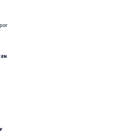
é
 par
 EN
F