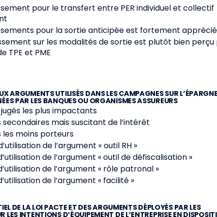
issement pour le transfert entre PER individuel et collectif
ent
lissements pour la sortie anticipée est fortement appréci
lissement sur les modalités de sortie est plutôt bien perçu
 de TPE et PME
AUX ARGUMENTS UTILISÉS DANS LES CAMPAGNES SUR L’ÉPARGNE
NÉES PAR LES BANQUES OU ORGANISMES ASSUREURS
 jugés les plus impactants
 secondaires mais suscitant de l’intérêt
 les moins porteurs
d’utilisation de l’argument « outil RH »
d’utilisation de l’argument « outil de défiscalisation »
d’utilisation de l’argument « rôle patronal »
d’utilisation de l’argument « facilité »
TIEL DE LA LOI PACTE ET DES ARGUMENTS DÉPLOYÉS PAR LES
 LES INTENTIONS D’ÉQUIPEMENT DE L’ENTREPRISE EN DISPOSITI