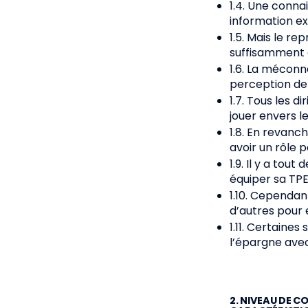
1.4. Une conna
information ex
1.5. Mais le re
suffisamment 
1.6. La méconn
perception de
1.7. Tous les d
jouer envers le
1.8. En revanc
avoir un rôle p
1.9. Il y a to
équiper sa TP
1.10. Cependa
d’autres pour 
1.11. Certaine
l’épargne avec
2. NIVEAU DE C