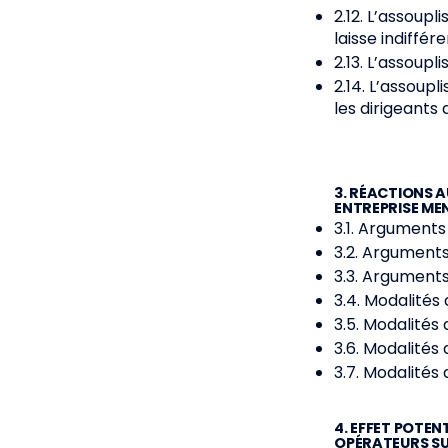
2.12. L’assoupl
laisse indiffér
2.13. L’assoup
2.14. L’assoup
les dirigeants
3. RÉACTIONS 
ENTREPRISE ME
3.1. Arguments
3.2. Arguments
3.3. Arguments
3.4. Modalités 
3.5. Modalités 
3.6. Modalités 
3.7. Modalités 
4. EFFET POTEN
OPÉRATEURS SUR