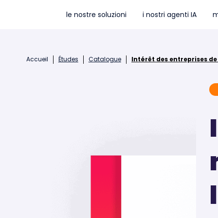
le nostre soluzioni
i nostri agenti IA
m
Accueil
Études
Catalogue