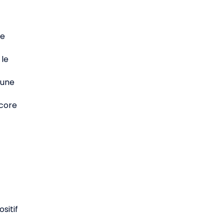
te
 le
 une
ncore
sitif