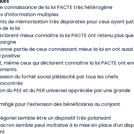
QUES
 de connaissance de la loi PACTE très hétérogène
es d’information multiples
nts de mémorisation très disparates pour ceux ayant jus
de la loi
déclarent mieux connaître la loi PACTE ont retenu plus que
épargne
 bonne partie de ceux connaissant mieux la loi en ont aussi
i positive
t, même ceux qui déclarent connaître la loi PACTE ont e
nements
ssion du forfait social plébiscité par tous les chefs
rencontrés
ison du PEE et du PER universel appréciée par une grande
 mitigé pour l’extension des bénéficiaires au conjoint
tégoriel semble être un dispositif très polarisant
Macron semble peut incitative à la mise en place d’un dispo
nt