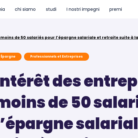
ia
chi siamo
studi
I nostri impegni
premi
Intérêt des entreprises de moins de 50 salariés pour l’épargne salar
Épargne
Professionnels et Entreprises
Intérêt des entrep
moins de 50 salar
l’épargne salarial