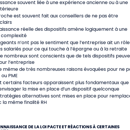
issance souvent liée à une expérience ancienne ou à une
térieure
proche est souvent fait aux conseillers de ne pas être
clairs
aissance réelle des dispositifs amène logiquement à une
 complexité
irigeants n’ont pas le sentiment que l’entreprise ait un rôle
s salariés pour ce qui touche à l’épargne ou à la retraite
he nombreux sont conscients que de tels dispositifs peuv
our l’entreprise
ut de même de très nombreuses raisons évoquées pour ne p
E ou PME
nt certains facteurs apparaissent plus fondamentaux que
envisager la mise en place d’un dispositif quelconque
s stratégies alternatives sont mises en place pour remplac
 la même finalité RH
ONNAISSANCE DE LA LOI PACTE ET RÉACTIONS À CERTAINES