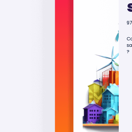
97
Co
sa
?