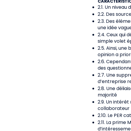
CARACTÉRISTI
2.1. Un niveau
2.2. Des sourc
2.3. Des éléme
une idée vague 
2.4. Ceux qui 
simple volet 
2.5. Ainsi, une
opinion a prior
2.6. Cependan
des question
2.7. Une suppre
d’entreprise 
2.8. Une délia
majorité
2.9. Un intérêt
collaborateur
2.10. Le PER ca
2.11. La prime 
d’intéresseme